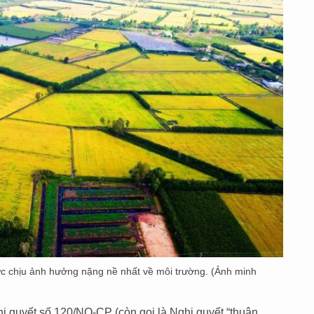
c chịu ảnh hưởng nặng nề nhất về môi trường. (Ảnh minh
ị quyết số 120/NQ-CP (còn gọi là Nghị quyết “thuận