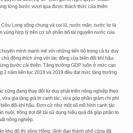
ong từng bước vượt qua được thách thức của thiên
Cửu Long sống chung và coi lũ, nước mặn, nước lợ là
hân vùng hợp lý trên cơ sở phân bổ tài nguyên nước của
huyển mình mạnh mẽ với những tiến bộ trong cả tư duy
 chủ động thích ứng với tác động của biến đổi khí hậu;
từng bước cải thiện. Tăng trưởng GDP luôn ở mức cao
ong 2 năm liên tục 2018 và 2019 đều đạt mức tăng trưởng
c cũng đang thay đổi từ duy phát triển nông nghiệp theo
 vừa gia tăng giá trị canh tác, vừa góp phần giảm chi phí
g biến đổi khí hậu. Đơn cử như một số mô hình canh tác
n nuôi, trồng trọt để tái sử dụng hiệu quả đã góp phần to
uất nông nghiệp.
ân khu đô thị sông Hồng, lãnh đạo thành phố cũng đã