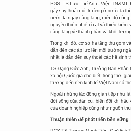
PGS. TS Lưu Thế Anh - Viện TN&MT, Đ
gây suy thoái môi trường ở nước ta thờ
nước ta ngày càng tăng, mức độ công n
nguyên thiên nhiên ồ ạt và thiếu kiểm 
càng tăng về thành phần và khối lượng
Trong khi đó, cơ sở hạ tầng thu gom và
dẫn đến các áp lực lên môi trường ngà
nhất là dẫn đến suy thoái các hệ sinh t
TS Đặng Đức Anh, Trưởng Ban Phân tíc
xã hội Quốc gia cho biết, trong thời gi
trường đến nền kinh tế Việt Nam có th
Ngoài những tác động gián tiếp như l
đời sống của dân cư, biến đổi khí hậ
của doanh nghiệp cũng như nguồn thu
Thuận thiên để phát triển bền vững
PGS.TS Trương Mạnh Tiến, Chủ tịch TW