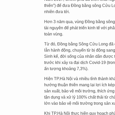
thiên”) để đưa Đồng bằng sông Cửu L
nhiên đưa tới.
Hơn 3 năm qua, vùng Đồng bằng sông 
tài nguyên để phát triển kinh tế với p
toàn vùng.
Từ đó, Đồng bằng Sông Cửu Long đã c
lẫn hành động, chuyển từ bị động sang
Sinh kế, đời sống của nhân dân được 
trước khi xảy ra đại dịch Covid-19 (tr
ấn tượng khoảng 7,3%).
Hiện TP.Hà Nội và nhiều tỉnh thành khá
hướng thuận thiên mang lại lợi ích kép,
sản xuất, bảo vệ môi trường, thích ứn
tận dụng và xử lý 100% chất thải từ chă
lớn vào bảo vệ môi trường trong sản x
Khi TP.Hà Nội thực hiện quy hoạch ph