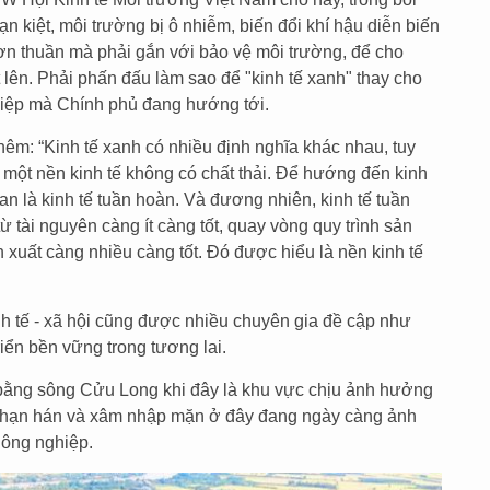
n kiệt, môi trường bị ô nhiễm, biến đổi khí hậu diễn biến
ể đơn thuần mà phải gắn với bảo vệ môi trường, để cho
lên. Phải phấn đấu làm sao để "kinh tế xanh" thay cho
 điệp mà Chính phủ đang hướng tới.
êm: “Kinh tế xanh có nhiều định nghĩa khác nhau, tuy
một nền kinh tế không có chất thải. Để hướng đến kinh
an là kinh tế tuần hoàn. Và đương nhiên, kinh tế tuần
từ tài nguyên càng ít càng tốt, quay vòng quy trình sản
ản xuất càng nhiều càng tốt. Đó được hiểu là nền kinh tế
nh tế - xã hội cũng được nhiều chuyên gia đề cập như
riển bền vững trong tương lai.
bằng sông Cửu Long khi đây là khu vực chịu ảnh hưởng
ng hạn hán và xâm nhập mặn ở đây đang ngày càng ảnh
nông nghiệp.