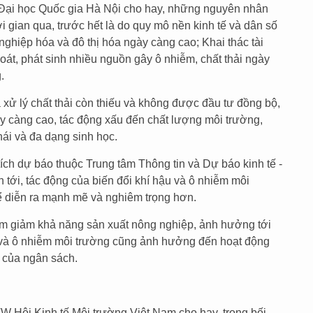
ại học Quốc gia Hà Nội cho hay, những nguyên nhân
i gian qua, trước hết là do quy mô nền kinh tế và dân số
ghiệp hóa và đô thị hóa ngày càng cao; Khai thác tài
soát, phát sinh nhiều nguồn gây ô nhiễm, chất thải ngày
.
 xử lý chất thải còn thiếu và không được đầu tư đồng bộ,
y càng cao, tác động xấu đến chất lượng môi trường,
hái và đa dạng sinh học.
h dự báo thuộc Trung tâm Thông tin và Dự báo kinh tế -
an tới, tác động của biến đổi khí hậu và ô nhiễm môi
ể diễn ra mạnh mẽ và nghiêm trọng hơn.
àm giảm khả năng sản xuất nông nghiệp, ảnh hưởng tới
u và ô nhiễm môi trường cũng ảnh hưởng đến hoạt động
 của ngân sách.
 Hội Kinh tế Môi trường Việt Nam cho hay, trong bối