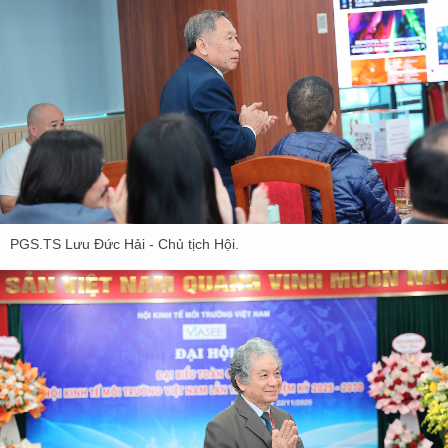
PGS.TS Lưu Đức Hải - Chủ tịch Hội.