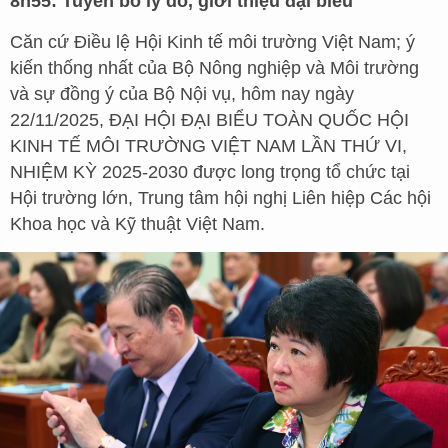
8h55: Tuyên bố lý do, giới thiệu đại biểu
Căn cứ Điều lệ Hội Kinh tế môi trường Việt Nam; ý
kiến thống nhất của Bộ Nông nghiệp và Môi trường
và sự đồng ý của Bộ Nội vụ, hôm nay ngày
22/11/2025, ĐẠI HỘI ĐẠI BIỂU TOÀN QUỐC HỘI
KINH TẾ MÔI TRƯỜNG VIỆT NAM LẦN THỨ VI,
NHIỆM KỲ 2025-2030 được long trọng tổ chức tại
Hội trường lớn, Trung tâm hội nghị Liên hiệp Các hội
Khoa học và Kỹ thuật Việt Nam.