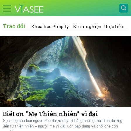
Trao đổi
Khoa học Pháp lý
Kinh nghiệm thực tiễn
Biết ơn "Mẹ Thiên nhiên" vĩ đại
Sự sống của loài người đều được duy trì bằng những thứ dinh dưỡng
đến từ thiên nhiên – người mẹ vĩ đại luôn bao dung và chở che con